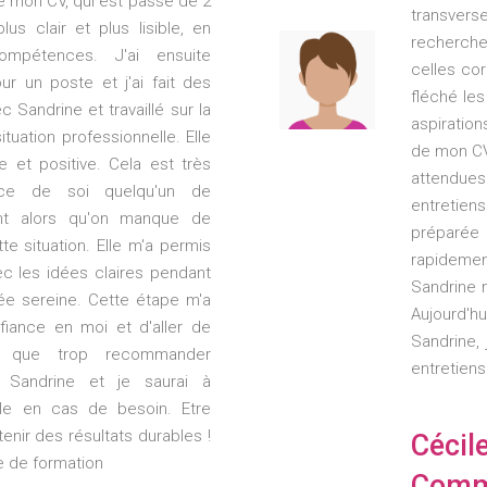
de mon CV, qui est passé de 2
transverse
us clair et plus lisible, en
recherche
compétences. J'ai ensuite
celles cor
r un poste et j'ai fait des
fléché le
c Sandrine et travaillé sur la
aspiratio
tuation professionnelle. Elle
de mon CV
e et positive. Cela est très
attendues
ace de soi quelqu'un de
entretien
nt alors qu'on manque de
préparée
e situation. Elle m'a permis
rapideme
c les idées claires pendant
Sandrine 
lée sereine. Cette étape m'a
Aujourd'hu
iance en moi et d'aller de
Sandrine, 
is que trop recommander
entretiens
 Sandrine et je saurai à
lle en cas de besoin. Etre
enir des résultats durables !
Cécil
e de formation
Comm