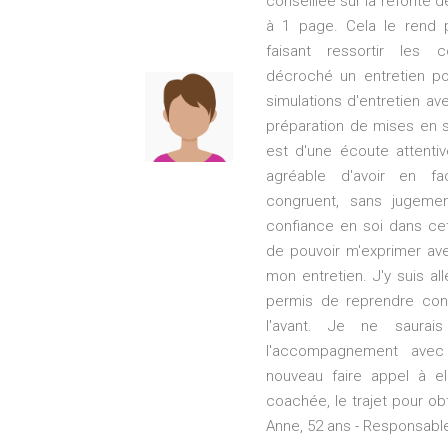
conseillée sur la refonte 
à 1 page. Cela le rend pl
faisant ressortir les 
décroché un entretien pou
simulations d'entretien ave
préparation de mises en si
est d'une écoute attentiv
agréable d'avoir en f
congruent, sans jugeme
confiance en soi dans cett
de pouvoir m'exprimer ave
mon entretien. J'y suis al
permis de reprendre conf
l'avant. Je ne saura
l'accompagnement avec
nouveau faire appel à e
coachée, le trajet pour obt
Anne, 52 ans - Responsabl