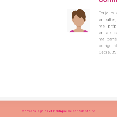
Toujours 
empathie,
m’a prép
entretiens
ma carriè
corrigeant
Cécile, 3
Mentions légales et Politique de confidentialité