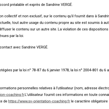
’accord préalable et exprès de Sandrine VERGÉ.
 non collectif et non exclusif, sur le contenu qu’il fournit dans à San
llectuelle, tout autre usage du contenu propre au site est soumis à a
diffuser le contenu sur un autre site. La violation de ces dispositio
vues par la loi.
 contact avec Sandrine VERGÉ.
es par la loi n° 78-87 du 6 janvier 1978, la loi n° 2004-801 du 6 aoû
ormations personnelles relatives à l’utilisateur (nom, adresse élect
ion-coaching.fr
.L’utilisateur fournit ces informations en toute conn
ite de
https://www.sv-orientation-coaching.fr
le caractère obligatoire